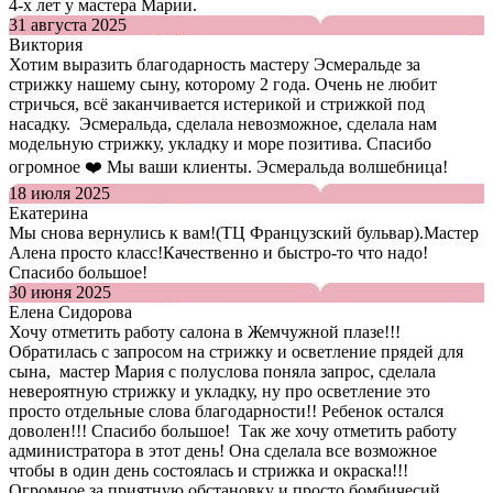
4-х лет у мастера Марии.
31 августа 2025
Виктория
Хотим выразить благодарность мастеру Эсмеральде за
стрижку нашему сыну, которому 2 года. Очень не любит
стричься, всё заканчивается истерикой и стрижкой под
насадку. Эсмеральда, сделала невозможное, сделала нам
модельную стрижку, укладку и море позитива. Спасибо
огромное ❤️ Мы ваши клиенты. Эсмеральда волшебница!
18 июля 2025
Екатерина
Мы снова вернулись к вам!(ТЦ Французский бульвар).Мастер
Алена просто класс!Качественно и быстро-то что надо!
Спасибо большое!
30 июня 2025
Елена Сидорова
Хочу отметить работу салона в Жемчужной плазе!!!
Обратилась с запросом на стрижку и осветление прядей для
сына, мастер Мария с полуслова поняла запрос, сделала
невероятную стрижку и укладку, ну про осветление это
просто отдельные слова благодарности!! Ребенок остался
доволен!!! Спасибо большое! Так же хочу отметить работу
администратора в этот день! Она сделала все возможное
чтобы в один день состоялась и стрижка и окраска!!!
Огромное за приятную обстановку и просто бомбичесий